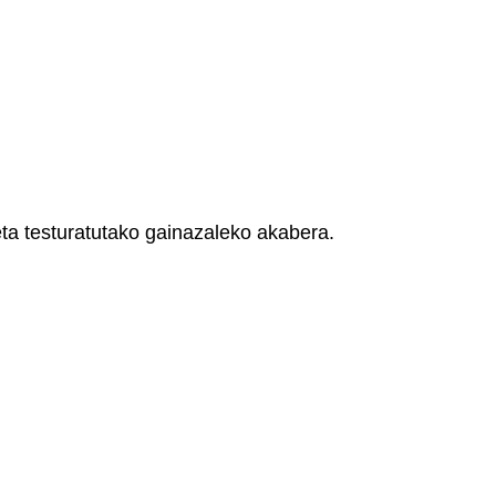
eta testuratutako gainazaleko akabera.