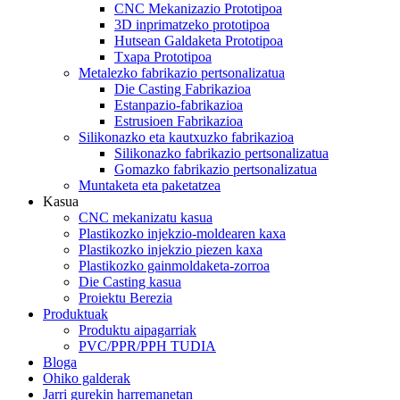
CNC Mekanizazio Prototipoa
3D inprimatzeko prototipoa
Hutsean Galdaketa Prototipoa
Txapa Prototipoa
Metalezko fabrikazio pertsonalizatua
Die Casting Fabrikazioa
Estanpazio-fabrikazioa
Estrusioen Fabrikazioa
Silikonazko eta kautxuzko fabrikazioa
Silikonazko fabrikazio pertsonalizatua
Gomazko fabrikazio pertsonalizatua
Muntaketa eta paketatzea
Kasua
CNC mekanizatu kasua
Plastikozko injekzio-moldearen kaxa
Plastikozko injekzio piezen kaxa
Plastikozko gainmoldaketa-zorroa
Die Casting kasua
Proiektu Berezia
Produktuak
Produktu aipagarriak
PVC/PPR/PPH TUDIA
Bloga
Ohiko galderak
Jarri gurekin harremanetan