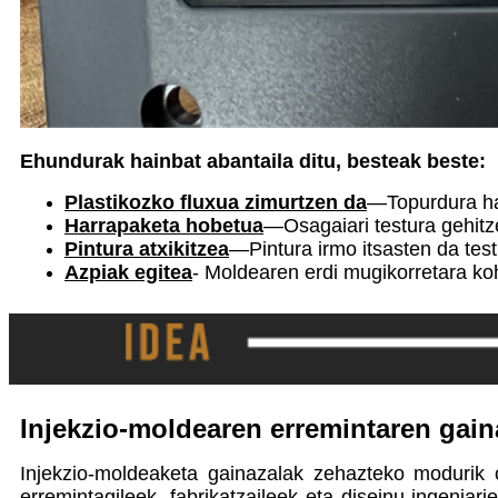
Ehundurak hainbat abantaila ditu, besteak beste:
Plastikozko fluxua zimurtzen da
—Topurdura hau
Harrapaketa hobetua
—Osagaiari testura gehitz
Pintura atxikitzea
—Pintura irmo itsasten da tes
Azpiak egitea
- Moldearen erdi mugikorretara koh
Injekzio-moldearen erremintaren gai
Injekzio-moldeaketa gainazalak zehazteko modurik 
erremintagileek, fabrikatzaileek eta diseinu-ingeniar