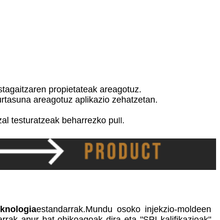
istagaitzaren propietateak areagotuz.
urtasuna areagotuz aplikazio zehatzetan.
zal testuratzeak beharrezko pu
ll.
eknologia
estandarrak.Mundu osoko injekzio-moldeen
arrak apur bat ohikoagoak dira eta "SPI kalifikazioak"