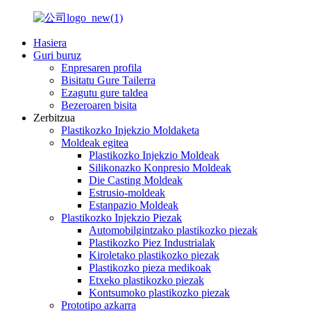
Hasiera
Guri buruz
Enpresaren profila
Bisitatu Gure Tailerra
Ezagutu gure taldea
Bezeroaren bisita
Zerbitzua
Plastikozko Injekzio Moldaketa
Moldeak egitea
Plastikozko Injekzio Moldeak
Silikonazko Konpresio Moldeak
Die Casting Moldeak
Estrusio-moldeak
Estanpazio Moldeak
Plastikozko Injekzio Piezak
Automobilgintzako plastikozko piezak
Plastikozko Piez Industrialak
Kiroletako plastikozko piezak
Plastikozko pieza medikoak
Etxeko plastikozko piezak
Kontsumoko plastikozko piezak
Prototipo azkarra