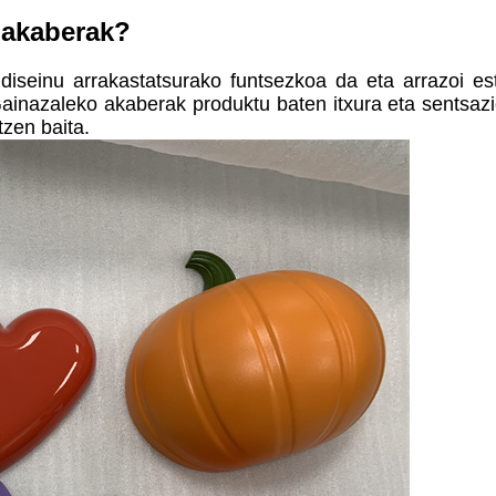
o akaberak?
diseinu arrakastatsurako funtsezkoa da eta arrazoi este
Gainazaleko akaberak produktu baten itxura eta sentsa
tzen baita.