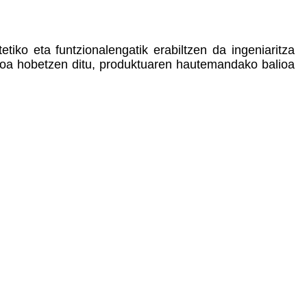
tiko eta funtzionalengatik erabiltzen da ingeniaritza
zioa hobetzen ditu, produktuaren hautemandako balioa