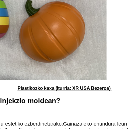
Plastikozko kaxa (Iturria: XR USA Bezeroa)
k injekzio moldean?
buru estetiko ezberdinetarako.Gainazaleko ehundura leun