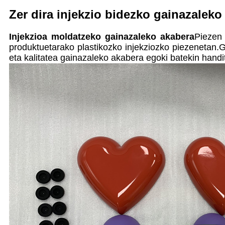
Zer dira injekzio bidezko gainazalek
I
njekzioa moldatzeko gainazaleko akabera
Piezen 
produktuetarako plastikozko injekziozko piezenetan.
eta kalitatea gainazaleko akabera egoki batekin handi