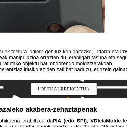
ek testura lodiera gehituz ken daitezke, indarra eta irr
eak manipulazioa errazten du, erabilgarritasuna eta seg
turatutako objektu bati ondorengo moldatzerakoan.
erentziaz iritsiko ez den zati bat baduzu, edozein gaina
LORTU AURREKONTUA
nazaleko akabera-zehaztapenak
ohikoena erabiltzea da
PIA (edo SPI)
,
VDI
eta
Molde-t
iek hiru estandar hauek onartzen dituzte eta PIA estand