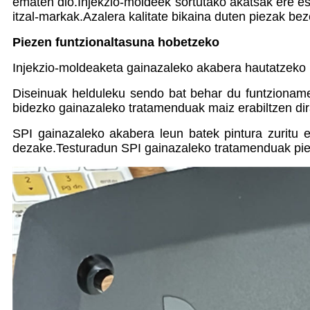
ematen dio.Injekzio-moldeek sortutako akatsak ere es
itzal-markak.Azalera kalitate bikaina duten piezak be
Piezen funtzionaltasuna hobetzeko
Injekzio-moldeaketa gainazaleko akabera hautatzeko k
Diseinuak helduleku sendo bat behar du funtzioname
bidezko gainazaleko tratamenduak maiz erabiltzen dir
SPI gainazaleko akabera leun batek pintura zuritu 
dezake.Testuradun SPI gainazaleko tratamenduak piez