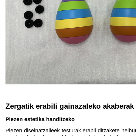
Zergatik erabili gainazaleko akabera
Piezen estetika handitzeko
Piezen diseinatzaileek testurak erabil ditzakete hel