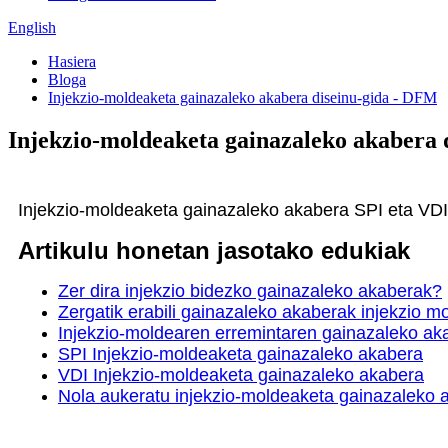
English
Hasiera
Bloga
Injekzio-moldeaketa gainazaleko akabera diseinu-gida - DFM
Injekzio-moldeaketa gainazaleko akabera 
Injekzio-moldeaketa gainazaleko akabera SPI eta VDI s
Artikulu honetan jasotako edukiak
Zer dira injekzio bidezko gainazaleko akaberak?
Zergatik erabili gainazaleko akaberak injekzio 
Injekzio-moldearen erremintaren gainazaleko a
SPI Injekzio-moldeaketa gainazaleko akabera
VDI Injekzio-moldeaketa gainazaleko akabera
Nola aukeratu injekzio-moldeaketa gainazaleko 