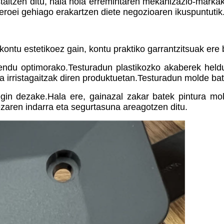
taltzen ditu, hala nola erremintaren mekanizazio-markak,
zeroei gehiago erakartzen diete negozioaren ikuspuntutik
ontu estetikoez gain, kontu praktiko garrantzitsuak ere
ndu optimorako.Testuradun plastikozko akaberek heldule
a irristagaitzak diren produktuetan.Testuradun molde b
egin dezake.Hala ere, gainazal zakar batek pintura mol
aren indarra eta segurtasuna areagotzen ditu.