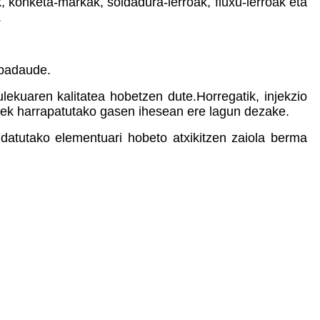
 konketa-markak, soldadura-lerroak, fluxu-lerroak eta
.
 badaude.
kuaren kalitatea hobetzen dute.Horregatik, injekzio
atek harrapatutako gasen ihesean ere lagun dezake.
datutako elementuari hobeto atxikitzen zaiola berma