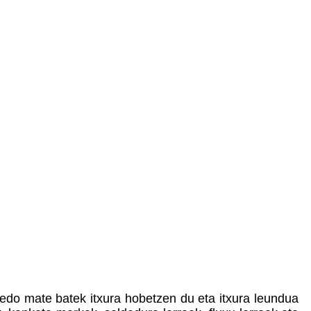
 edo mate batek itxura hobetzen du eta itxura leundua