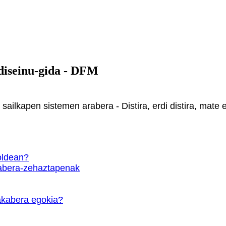
diseinu-gida - DFM
ailkapen sistemen arabera - Distira, erdi distira, mate 
moldean?
kabera-zehaztapenak
akabera egokia?