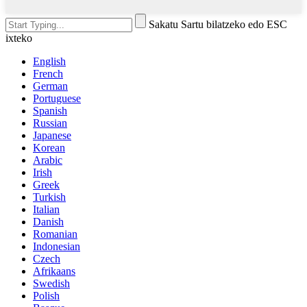
Sakatu Sartu bilatzeko edo ESC
ixteko
English
French
German
Portuguese
Spanish
Russian
Japanese
Korean
Arabic
Irish
Greek
Turkish
Italian
Danish
Romanian
Indonesian
Czech
Afrikaans
Swedish
Polish