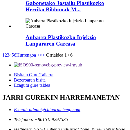
Gabonetako Jostailu Plastikozko
Herriko Bildumak M...
Anbarra Plastikozko Injekzio
Lanpararen Carcasa
1
2
3
4
5
6
Hurrengoa >
>>
Orrialdea 1 / 6
Bisitatu Gure Tailerra
Bezeroaren bisita
Ezagutu gure taldea
JARRI GUREKIN HARREMANETAN
E-mail: admin@chinaruicheng.com
Telefonoa: +8615159297535
Helbidea: No.50, Liheng Industrial Zone, Xinglin West Road,