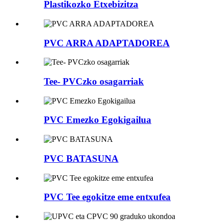
Plastikozko Etxebizitza
PVC ARRA ADAPTADOREA
Tee- PVCzko osagarriak
PVC Emezko Egokigailua
PVC BATASUNA
PVC Tee egokitze eme entxufea