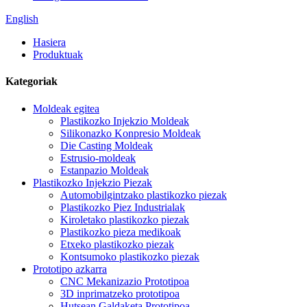
English
Hasiera
Produktuak
Kategoriak
Moldeak egitea
Plastikozko Injekzio Moldeak
Silikonazko Konpresio Moldeak
Die Casting Moldeak
Estrusio-moldeak
Estanpazio Moldeak
Plastikozko Injekzio Piezak
Automobilgintzako plastikozko piezak
Plastikozko Piez Industrialak
Kiroletako plastikozko piezak
Plastikozko pieza medikoak
Etxeko plastikozko piezak
Kontsumoko plastikozko piezak
Prototipo azkarra
CNC Mekanizazio Prototipoa
3D inprimatzeko prototipoa
Hutsean Galdaketa Prototipoa