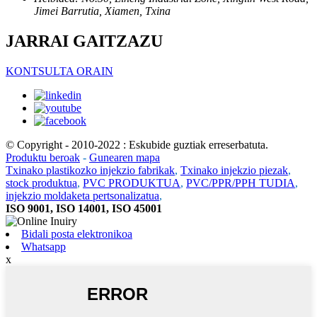
Jimei Barrutia, Xiamen, Txina
JARRAI GAITZAZU
KONTSULTA ORAIN
© Copyright - 2010-2022 : Eskubide guztiak erreserbatuta.
Produktu beroak
-
Gunearen mapa
Txinako plastikozko injekzio fabrikak
,
Txinako injekzio piezak
,
stock produktua
,
PVC PRODUKTUA
,
PVC/PPR/PPH TUDIA
,
injekzio moldaketa pertsonalizatua
,
ISO 9001, ISO 14001, ISO 45001
Bidali posta elektronikoa
Whatsapp
x