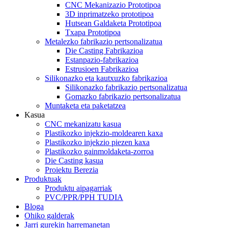
CNC Mekanizazio Prototipoa
3D inprimatzeko prototipoa
Hutsean Galdaketa Prototipoa
Txapa Prototipoa
Metalezko fabrikazio pertsonalizatua
Die Casting Fabrikazioa
Estanpazio-fabrikazioa
Estrusioen Fabrikazioa
Silikonazko eta kautxuzko fabrikazioa
Silikonazko fabrikazio pertsonalizatua
Gomazko fabrikazio pertsonalizatua
Muntaketa eta paketatzea
Kasua
CNC mekanizatu kasua
Plastikozko injekzio-moldearen kaxa
Plastikozko injekzio piezen kaxa
Plastikozko gainmoldaketa-zorroa
Die Casting kasua
Proiektu Berezia
Produktuak
Produktu aipagarriak
PVC/PPR/PPH TUDIA
Bloga
Ohiko galderak
Jarri gurekin harremanetan