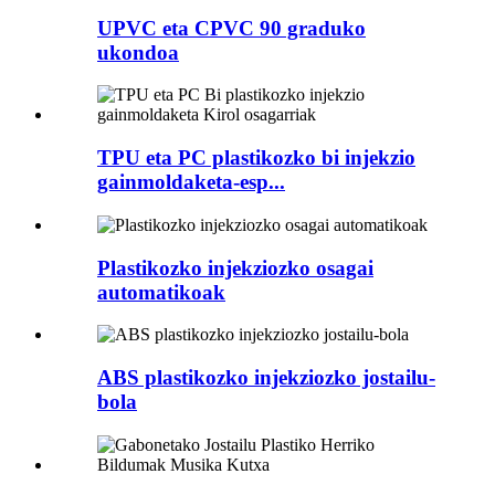
UPVC eta CPVC 90 graduko
ukondoa
TPU eta PC plastikozko bi injekzio
gainmoldaketa-esp...
Plastikozko injekziozko osagai
automatikoak
ABS plastikozko injekziozko jostailu-
bola