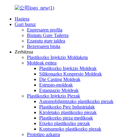
Hasiera
Guri buruz
Enpresaren profila
Bisitatu Gure Tailerra
Ezagutu gure taldea
Bezeroaren bisita
Zerbitzua
Plastikozko Injekzio Moldaketa
Moldeak egitea
Plastikozko Injekzio Moldeak
Silikonazko Konpresio Moldeak
Die Casting Moldeak
Estrusio-moldeak
Estanpazio Moldeak
Plastikozko Injekzio Piezak
Automobilgintzako plastikozko piezak
Plastikozko Piez Industrialak
Kiroletako plastikozko piezak
Plastikozko pieza medikoak
Etxeko plastikozko piezak
Kontsumoko plastikozko piezak
Prototipo azkarra