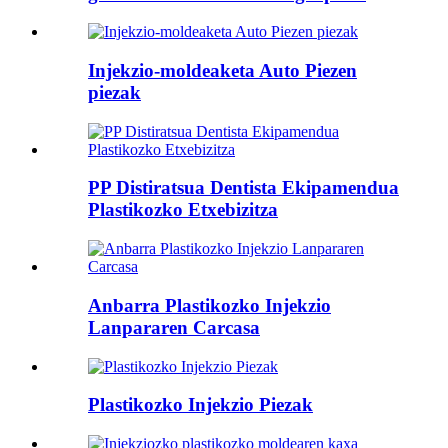
Injekzio-moldeaketa Auto Piezen
piezak
PP Distiratsua Dentista Ekipamendua
Plastikozko Etxebizitza
Anbarra Plastikozko Injekzio
Lanpararen Carcasa
Plastikozko Injekzio Piezak