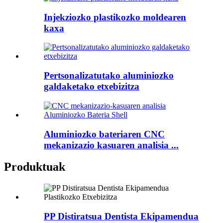
Injekziozko plastikozko moldearen
kaxa
Pertsonalizatutako aluminiozko
galdaketako etxebizitza
Aluminiozko bateriaren CNC
mekanizazio kasuaren analisia ...
Produktuak
PP Distiratsua Dentista Ekipamendua