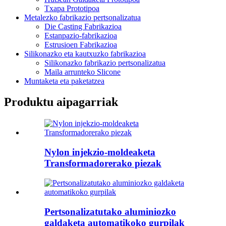
Txapa Prototipoa
Metalezko fabrikazio pertsonalizatua
Die Casting Fabrikazioa
Estanpazio-fabrikazioa
Estrusioen Fabrikazioa
Silikonazko eta kautxuzko fabrikazioa
Silikonazko fabrikazio pertsonalizatua
Maila arrunteko Slicone
Muntaketa eta paketatzea
Produktu aipagarriak
Nylon injekzio-moldeaketa
Transformadorerako piezak
Pertsonalizatutako aluminiozko
galdaketa automatikoko gurpilak