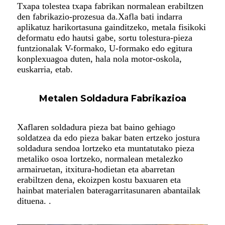
Txapa tolestea txapa fabrikan normalean erabiltzen
den fabrikazio-prozesua da.Xafla bati indarra
aplikatuz harikortasuna gainditzeko, metala fisikoki
deformatu edo hautsi gabe, sortu tolestura-pieza
funtzionalak V-formako, U-formako edo egitura
konplexuagoa duten, hala nola motor-oskola,
euskarria, etab.
Metalen Soldadura Fabrikazioa
Xaflaren soldadura pieza bat baino gehiago
soldatzea da edo pieza bakar baten ertzeko jostura
soldadura sendoa lortzeko eta muntatutako pieza
metaliko osoa lortzeko, normalean metalezko
armairuetan, itxitura-hodietan eta abarretan
erabiltzen dena, ekoizpen kostu baxuaren eta
hainbat materialen bateragarritasunaren abantailak
dituena. .