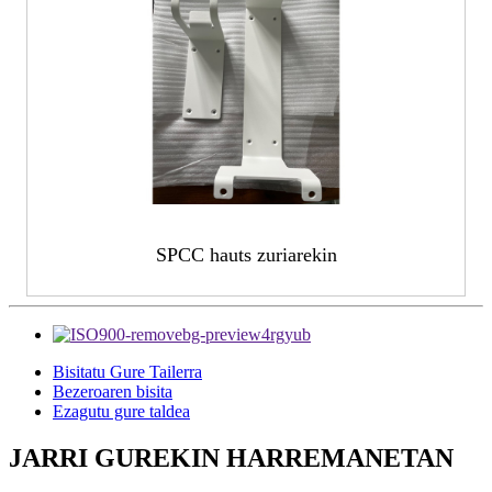
SPCC hauts zuriarekin
Bisitatu Gure Tailerra
Bezeroaren bisita
Ezagutu gure taldea
JARRI GUREKIN HARREMANETAN