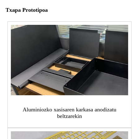
Txapa Prototipoa
Aluminiozko xasisaren karkasa anodizatu
beltzarekin