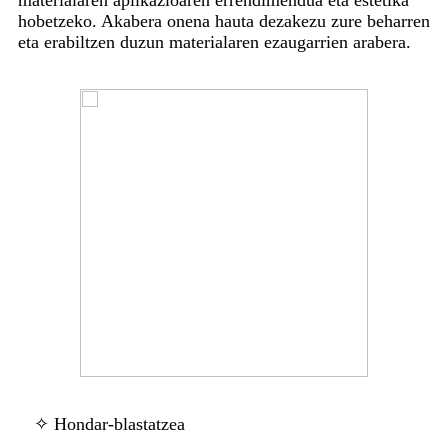
hobetzeko. Akabera onena hauta dezakezu zure beharren
eta erabiltzen duzun materialaren ezaugarrien arabera.
✧ Hondar-blastatzea