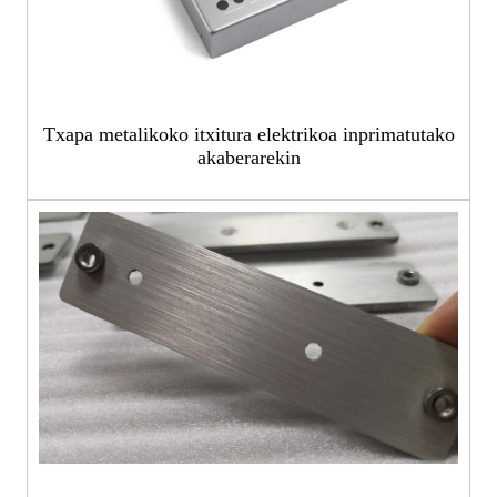
Txapa metalikoko itxitura elektrikoa inprimatutako
akaberarekin